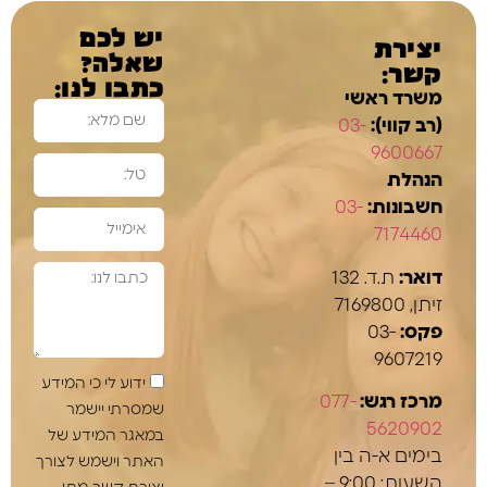
יש לכם
יצירת
שאלה?
קשר:
כתבו לנו:
משרד ראשי
(רב קווי):
03-
9600667
הנהלת
חשבונות:
03-
7174460
דואר:
ת.ד. 132
זיתן, 7169800
פקס:
03-
9607219
ידוע לי כי המידע
מרכז רגש:
077-
שמסרתי יישמר
5620902
במאגר המידע של
בימים א-ה בין
האתר וישמש לצורך
השעות: 9:00 –