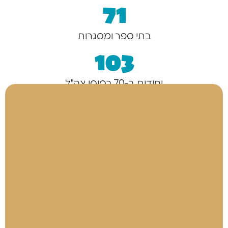
71
בתי ספר ומסגרות
103
יחידות ב-70 בסיסי צה"ל
לאימוץ יחידת גדולים במדים
להצטרפות לתכנית
"לכל צעיר מגיעה הזדמנות
שווה לתרום ולהשתלב בחברה.
בפרויקט 'גדולים במדים', אנו