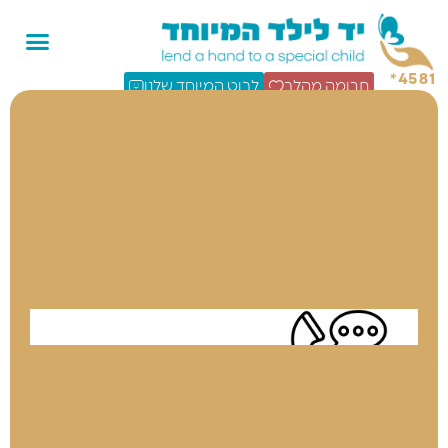
4581*
תרומה מהלב
לבוט המיוחד שלנו
צור קשר
משרד ראשי (רב קווי)