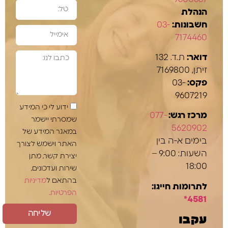
הנהלת
חשבונות:
03-
7174460
דואר:
ת.ד. 132
זיתן, 7169800
פקס:
03-
9607219
ידוע לי כי המידע
מרכז רגש:
077-
שמסרתי יישמר
5620902
במאגר המידע של
בימים א-ה בין
האתר וישמש לצורך
השעות: 9:00 –
יצירת קשר, מתן
18:00
שירות ועדכונים,
בהתאם ל
מדיניות
לתרומות חייגו:
הפרטיות.
4581*
שליחה
עקבו