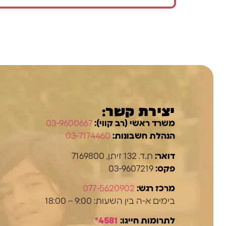
יצירת קשר:
משרד ראשי (רב קווי):
03-9600667
הנהלת חשבונות:
03-7174460
דואר:
ת.ד. 132 זיתן, 7169800
פקס:
03-9607219
מרכז רגש:
077-5620902
בימים א-ה בין השעות: 9:00 – 18:00
לתרומות חייגו:
4581*