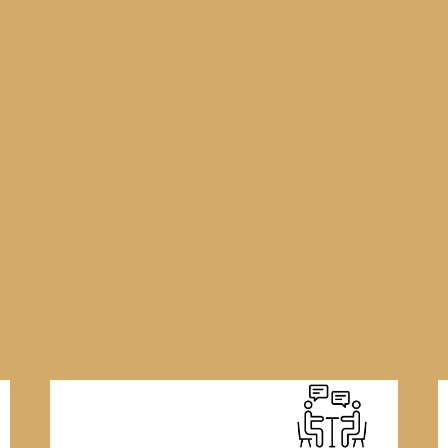
תו על פי חוק שוויון זכויות לאנשים עם מוגבלויות:
"אדם עם לקות פיסית, נפשית או שכלית לרבות קוגניטיבית, קבועה או זמנית (מעל 6 חודשים), אשר
ו יותר מתחומי החיים העיקריים"
וי זכויות עם גוף עסקי או חברתי נוסף.
שים?