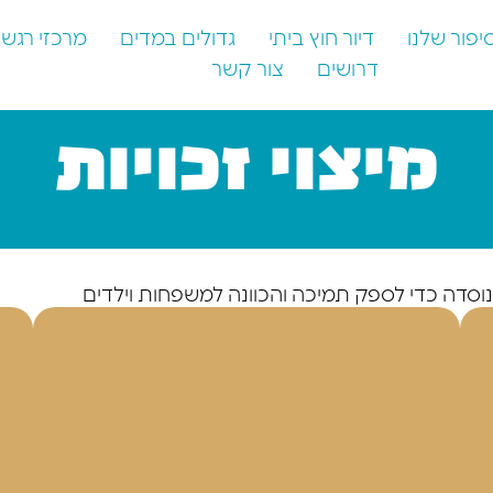
יפור שלנו
דיור חוץ ביתי
גדולים במדים
מרכזי רגש
דרושים
צור קשר
מיצוי זכויות
וסדה כדי לספק תמיכה והכוונה למשפחות וילדים
רמים הממשלתיים והארגוניים. המחלקה פועלת מתוך
פשר לכל ילד ומשפחה לקבל את הזכויות והסיוע
ת על ידי צוות מקצועי בעל ידע נרחב בתחום מיצוי
יב לפעול במקצועיות, באמפתיה ובדיסקרטיות
 התמיכה המירבית.