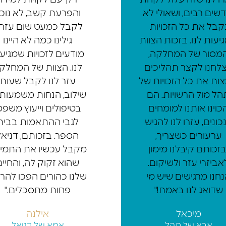
דשים רבים, ושאולי לא
והפרעת קשב, לא נוכ
קבל את כל הזכויות
לקבל כמעט שום עזרה
יעות לנו. בזכות הצוות
גילינו כמה לא היינו
מסור של המחלקה,
מודעים לזכויות שמגיע
לחנו לקצר תהליכים
לנו. הצוות של המחלק
צות את כל הזכויות של
עזר לנו לקבל שעות
הל מול הרשויות. הם
שילוב, הנחות משמעותי
כוינו אותנו למומחים
בטיפולים וייעוץ משפט
כונים, עזרו לנו להגיש
לגבי ההתאמות בבית
ערעורים כשצריך,
הספר. בזכותם, דניאל
בזכותם קיבלנו מימון
מקבל עכשיו את התמי
אביזרי עזר ולשיקום.
שהוא זקוק לה, והחיים
חנו מרגישים שיש מי
שלנו כהורים הפכו להר
שדואג לנו באמת!"
פחות מתסכלים."
מיכאל
אילנה
אבא של תהל
אמא של דניאל