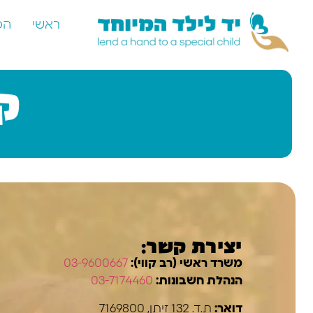
ראשי
הס
ק
יצירת קשר:
משרד ראשי (רב קווי):
03-9600667
הנהלת חשבונות:
03-7174460
דואר:
ת.ד. 132 זיתן, 7169800