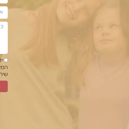
יד
המי
שירו